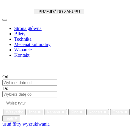
Koszyk
zł
/
szt.
PRZEJDŹ DO ZAKUPU
Strona główna
Bilety
Technika
Mecenat kulturalny
Wsparcie
Kontakt
Od
Do
Wszystko
Inne
✖
Kabaret
✖
Kino
✖
Koncert
✖
Opera
✖
Teatr
✖
usuń filtry wyszukiwania