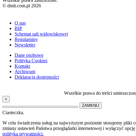
Wszelkie prawa zastrzeżone.
© dmit.com.pl 2026
O nas
BIP
Schemat sali widowiskowej
Regulaminy
Newsletter
Dane osobowe
Polityka Cookies
Kontakt
Archiwum
Deklaracja dostępności
Wszelkie prawa do treści umieszczon
×
ZAMKNIJ
Ciasteczka.
W celu świadczenia usług na najwyższym poziomie stosujemy pliki 
zmiany ustawień Państwa przeglądarki internetowej i wyłączyć opcję 
polityka prywatności.