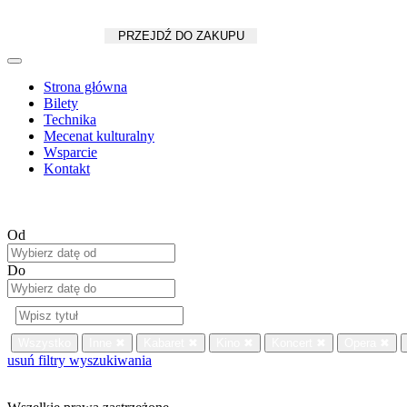
Koszyk
zł
/
szt.
PRZEJDŹ DO ZAKUPU
Strona główna
Bilety
Technika
Mecenat kulturalny
Wsparcie
Kontakt
Od
Do
Wszystko
Inne
✖
Kabaret
✖
Kino
✖
Koncert
✖
Opera
✖
usuń filtry wyszukiwania