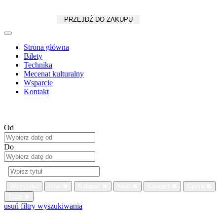
Koszyk
zł
/
szt.
PRZEJDŹ DO ZAKUPU
Strona główna
Bilety
Technika
Mecenat kulturalny
Wsparcie
Kontakt
Od
Do
Wszystko
Inne
✖
Kabaret
✖
Kino
✖
Koncert
✖
Opera
✖
Teatr
✖
usuń filtry wyszukiwania