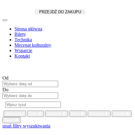
Koszyk
zł
/
szt.
PRZEJDŹ DO ZAKUPU
Strona główna
Bilety
Technika
Mecenat kulturalny
Wsparcie
Kontakt
Od
Do
Wszystko
Inne
✖
Kabaret
✖
Kino
✖
Koncert
✖
Opera
✖
Teatr
✖
usuń filtry wyszukiwania