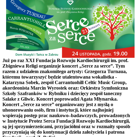
Już po raz XXI Fundacja Rozwoju Kardiochirurgii im. prof.
Zbigniewa Religi organizuje koncert „Serce za serce”. Tym
razem z udziałem znakomitego artysty: Grzegorza Turnaua,
któremu towarzyszyć będzie utalentowana wokalistka -
Katarzyna Sobek, zespół Carrantuohill Celtic Music Group,
akordeonista Marcin Wyrostek oraz: Orkiestra Symfoniczna
Szkoły Szafranków w Rybniku i dziecięcy zespół taneczny
Salake z Gliwic. Koncert poprowadzi Agata Młynarska.
Koncert „Serce za serce” organizowany jest z myślą o
uhonorowaniu osób, firm i instytucji, które najhojniej
wspierają postęp prac naukowo–badawczych, prowadzonych
w Instytucie Protez Serca Fundacji Rozwoju Kardiochirurgii,
są jej sprzymierzeńcami, przyjaciółmi oraz w rozmaity sposób
przyczyniają się do kontynuacji dzieła założyciela i patrona