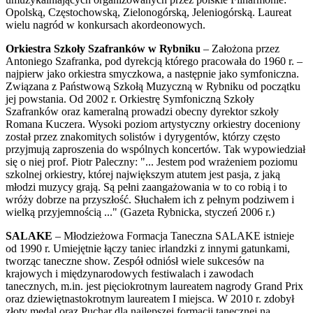
Opolską, Częstochowską, Zielonogórską, Jeleniogórską. Laureat
wielu nagród w konkursach akordeonowych.
Orkiestra Szkoły Szafranków w Rybniku
– Założona przez
Antoniego Szafranka, pod dyrekcją którego pracowała do 1960 r. –
najpierw jako orkiestra smyczkowa, a następnie jako symfoniczna.
Związana z Państwową Szkołą Muzyczną w Rybniku od początku
jej powstania. Od 2002 r. Orkiestrę Symfoniczną Szkoły
Szafranków oraz kameralną prowadzi obecny dyrektor szkoły
Romana Kuczera. Wysoki poziom artystyczny orkiestry doceniony
został przez znakomitych solistów i dyrygentów, którzy często
przyjmują zaproszenia do wspólnych koncertów. Tak wypowiedział
się o niej prof. Piotr Paleczny: "... Jestem pod wrażeniem poziomu
szkolnej orkiestry, której największym atutem jest pasja, z jaką
młodzi muzycy grają. Są pełni zaangażowania w to co robią i to
wróży dobrze na przyszłość. Słuchałem ich z pełnym podziwem i
wielką przyjemnością ..." (Gazeta Rybnicka, styczeń 2006 r.)
SALAKE
– Młodzieżowa Formacja Taneczna SALAKE istnieje
od 1990 r. Umiejętnie łączy taniec irlandzki z innymi gatunkami,
tworząc taneczne show. Zespół odniósł wiele sukcesów na
krajowych i międzynarodowych festiwalach i zawodach
tanecznych, m.in. jest pięciokrotnym laureatem nagrody Grand Prix
oraz dziewiętnastokrotnym laureatem I miejsca. W 2010 r. zdobył
złoty medal oraz Puchar dla najlepszej formacji tanecznej na