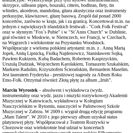
skrzypce, uilleann pipes, bouzuki, cittern, bodhran, flety, tin
whistles, akordeon, mandolina, gitara akustyczna oraz instrumenty
perkusyjne, klawiszowe, gitarę basową. Zespół dał ponad 2000
koncertów, zarówno w kraju, jak i za granicą. Koncertował m.in. na
jednym z największych irlandzkich festiwali - "Cork Folk Festival"
oraz w słynnym "Fox`s Pubie" i w "St`Anns Church" w Dublinie,
grał również w Moskwie, w Niemczech, we Francji, w Czechach,
na Węgrzech i wielokrotnie na Przystanku Woodstock.
Współpracuje z wieloma polskimi artystami: m.in. z . Anną Marią
Jopek, Anitą Lipnicką, Fiolką Najdenowicz, Stanisławem Sojką,
Pawłem Kukizem, Kubą Badachem, Robertem Kasprzyckim,
Urszulą Dudziak, Wojciechem Karolakiem, Tomaszem Szukalskim,
Markiem Radulim, Krzysztofem Ścierańskim, Bernardem Maselim.
Jest laureatem Fryderyka - prestiżowej nagrody za Album Roku
Etno-Folk. Otrzymał również Złotą płytę za album „Irish”.
Marcin Wyrostek
– absolwent i wykładowca (wydz.
instrumentalny oraz wydz. jazzu i muzyki rozrywkowej) Akademii
Muzycznej w Katowicach, wykładowca w Kolegium
Nauczycielskim w Bytomiu, nauczyciel w Państwowej Szkole
Muzycznej w Zabrzu. W 2009 r. wygrał drugą edycję programu
„Mam Talent”. W 2010 r. jego pierwszy album uzyskał status
platynowej płyty. Współpracował z Teatrem Rozrywki w
Chorzowie oraz wielokrotnie brał udział w koncertach
umuzykalniających organizowanych przez polskie Filharmonie: