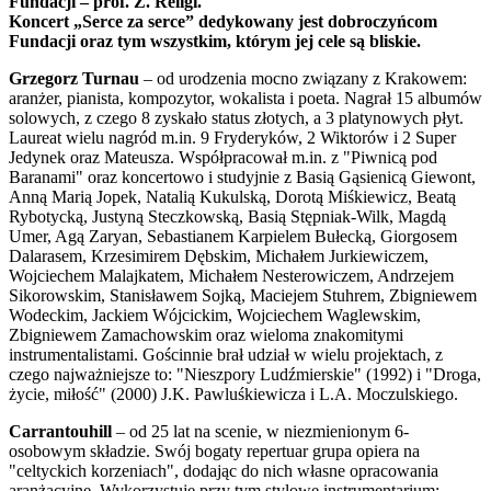
Fundacji – prof. Z. Religi.
Koncert „Serce za serce” dedykowany jest dobroczyńcom
Fundacji oraz tym wszystkim, którym jej cele są bliskie.
Grzegorz Turnau
– od urodzenia mocno związany z Krakowem:
aranżer, pianista, kompozytor, wokalista i poeta. Nagrał 15 albumów
solowych, z czego 8 zyskało status złotych, a 3 platynowych płyt.
Laureat wielu nagród m.in. 9 Fryderyków, 2 Wiktorów i 2 Super
Jedynek oraz Mateusza. Współpracował m.in. z "Piwnicą pod
Baranami" oraz koncertowo i studyjnie z Basią Gąsienicą Giewont,
Anną Marią Jopek, Natalią Kukulską, Dorotą Miśkiewicz, Beatą
Rybotycką, Justyną Steczkowską, Basią Stępniak-Wilk, Magdą
Umer, Agą Zaryan, Sebastianem Karpielem Bułecką, Giorgosem
Dalarasem, Krzesimirem Dębskim, Michałem Jurkiewiczem,
Wojciechem Malajkatem, Michałem Nesterowiczem, Andrzejem
Sikorowskim, Stanisławem Sojką, Maciejem Stuhrem, Zbigniewem
Wodeckim, Jackiem Wójcickim, Wojciechem Waglewskim,
Zbigniewem Zamachowskim oraz wieloma znakomitymi
instrumentalistami. Gościnnie brał udział w wielu projektach, z
czego najważniejsze to: "Nieszpory Ludźmierskie" (1992) i "Droga,
życie, miłość" (2000) J.K. Pawluśkiewicza i L.A. Moczulskiego.
Carrantouhill
– od 25 lat na scenie, w niezmienionym 6-
osobowym składzie. Swój bogaty repertuar grupa opiera na
"celtyckich korzeniach", dodając do nich własne opracowania
aranżacyjne. Wykorzystuje przy tym stylowe instrumentarium: