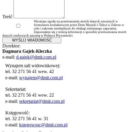
Treść
Wyrażam zgodę na przetwarzanie moich danych zawartych w
formularzu kontaktowym przez Dom Muzyki i Tańca w Zabrzu w
celu i zakresie niezbędnym do obsługi niniejszego zapytania.
Zapoznałem się z treścią informacji o sposobie przetwarzania moich
danych osobowych zawartą w Polityce Prywatności.
WYŚLIJ WIADOMOŚĆ
Dyrektor:
Dagmara Gajek-Kleczka
e-mail:
d.gajek@dmit.com.pl
Wynajem sali widowiskowej:
tel. 32 271 56 41 wew. 42
e-mail:
wynajem@dmit.com.pl
Sekretariat:
tel. 32 271 56 41 wew. 22
e-mail:
sekretariat@dmit.com.pl
Księgowość:
tel. 32 271 56 41 w. 31
e-mail:
ksiegowosc@dmit.com.pl