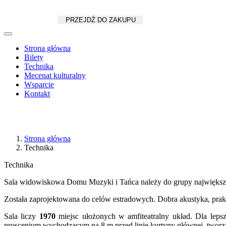
Koszyk
zł
/
szt.
PRZEJDŹ DO ZAKUPU
Strona główna
Bilety
Technika
Mecenat kulturalny
Wsparcie
Kontakt
Strona główna
Technika
Technika
Sala widowiskowa Domu Muzyki i Tańca należy do grupy największ
Została zaprojektowana do celów estradowych. Dobra akustyka, prakt
Sala liczy
1970
miejsc ułożonych w amfiteatralny układ. Dla leps
proscenium wychodzącym na 8 m przed linię kurtyny głównej, tworz