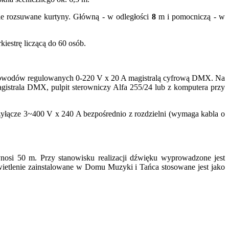
nie rozsuwane kurtyny. Główną - w odległości
8
m i pomocniczą - w
kiestrę liczącą do 60 osób.
0 obwodów regulowanych 0-220 V x 20 A magistralą cyfrową DMX. Na
istrala DMX, pulpit sterowniczy Alfa 255/24 lub z komputera przy
yłącze 3~400 V x 240 A bezpośrednio z rozdzielni (wymaga kabla o
nosi 50 m. Przy stanowisku realizacji dźwięku wyprowadzone jest
wietlenie zainstalowane w Domu Muzyki i Tańca stosowane jest jako