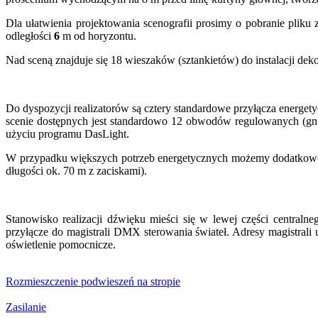
Dla ułatwienia projektowania scenografii prosimy o pobranie pliku
odległości
6
m od horyzontu.
Nad sceną znajduje się 18 wieszaków (sztankietów) do instalacji deko
Do dyspozycji realizatorów są cztery standardowe przyłącza ener
scenie dostępnych jest standardowo 12 obwodów regulowanych (gni
użyciu programu DasLight.
W przypadku większych potrzeb energetycznych możemy dodatkowo u
długości ok. 70 m z zaciskami).
Stanowisko realizacji dźwięku mieści się w lewej części centra
przyłącze do magistrali DMX sterowania świateł. Adresy magistral
oświetlenie pomocnicze.
Rozmieszczenie podwieszeń na stropie
Zasilanie