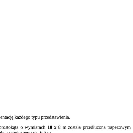
entację każdego typu przedstawienia.
 prostokąta o wymiarach
18 x 8
m została przedłużona trapezowym
kna scenicznego ok. 6,5 m.