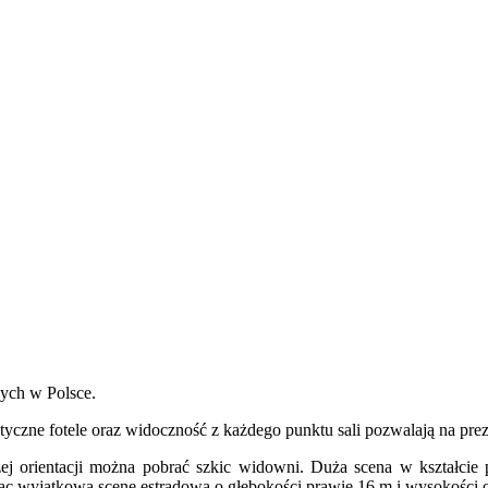
ych w Polsce.
yczne fotele oraz widoczność z każdego punktu sali pozwalają na prez
zej orientacji można pobrać szkic widowni. Duża scena w kształcie
ąc wyjątkową scenę estradową o głębokości prawie 16 m i wysokości o