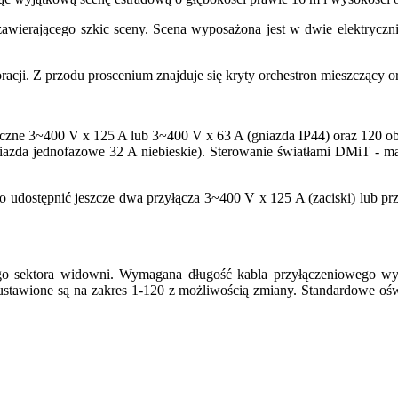
 zawierającego szkic sceny. Scena wyposażona jest w dwie elektrycz
racji. Z przodu proscenium znajduje się kryty orchestron mieszczący or
getyczne 3~400 V x 125 A lub 3~400 V x 63 A (gniazda IP44) oraz 12
azda jednofazowe 32 A niebieskie). Sterowanie światłami DMiT - mag
dostępnić jeszcze dwa przyłącza 3~400 V x 125 A (zaciski) lub prz
lnego sektora widowni. Wymagana długość kabla przyłączeniowego wy
i ustawione są na zakres 1-120 z możliwością zmiany. Standardowe oś