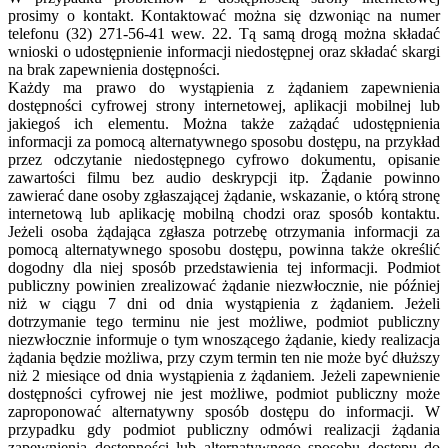
prosimy o kontakt. Kontaktować można się dzwoniąc na numer
telefonu (32) 271-56-41 wew. 22. Tą samą drogą można składać
wnioski o udostępnienie informacji niedostępnej oraz składać skargi
na brak zapewnienia dostępności.
Każdy ma prawo do wystąpienia z żądaniem zapewnienia
dostępności cyfrowej strony internetowej, aplikacji mobilnej lub
jakiegoś ich elementu. Można także zażądać udostępnienia
informacji za pomocą alternatywnego sposobu dostępu, na przykład
przez odczytanie niedostępnego cyfrowo dokumentu, opisanie
zawartości filmu bez audio deskrypcji itp. Żądanie powinno
zawierać dane osoby zgłaszającej żądanie, wskazanie, o którą stronę
internetową lub aplikację mobilną chodzi oraz sposób kontaktu.
Jeżeli osoba żądająca zgłasza potrzebę otrzymania informacji za
pomocą alternatywnego sposobu dostępu, powinna także określić
dogodny dla niej sposób przedstawienia tej informacji. Podmiot
publiczny powinien zrealizować żądanie niezwłocznie, nie później
niż w ciągu 7 dni od dnia wystąpienia z żądaniem. Jeżeli
dotrzymanie tego terminu nie jest możliwe, podmiot publiczny
niezwłocznie informuje o tym wnoszącego żądanie, kiedy realizacja
żądania będzie możliwa, przy czym termin ten nie może być dłuższy
niż 2 miesiące od dnia wystąpienia z żądaniem. Jeżeli zapewnienie
dostępności cyfrowej nie jest możliwe, podmiot publiczny może
zaproponować alternatywny sposób dostępu do informacji. W
przypadku gdy podmiot publiczny odmówi realizacji żądania
zapewnienia dostępności lub alternatywnego sposobu dostępu do