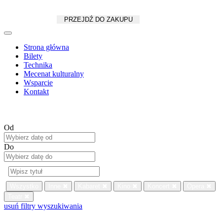
Koszyk
zł
/
szt.
PRZEJDŹ DO ZAKUPU
Strona główna
Bilety
Technika
Mecenat kulturalny
Wsparcie
Kontakt
Od
Do
Wszystko
Inne
✖
Kabaret
✖
Kino
✖
Koncert
✖
Opera
✖
Teatr
✖
usuń filtry wyszukiwania