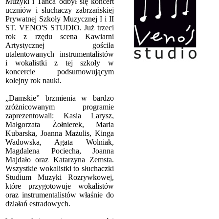
Muzyki i Tańca odbył się koncert
uczniów i słuchaczy zabrzańskiej
Prywatnej Szkoły Muzycznej I i II
ST. VENO'S STUDIO. Już trzeci
rok z rzędu scena Kawiarni
Artystycznej gościła
utalentowanych instrumentalistów
i wokalistki z tej szkoły w
koncercie podsumowującym
kolejny rok nauki.
„Damskie” brzmienia w bardzo
zróżnicowanym programie
zaprezentowali: Kasia Larysz,
Małgorzata Żołnierek, Maria
Kubarska, Joanna Mażulis, Kinga
Wadowska, Agata Wolniak,
Magdalena Pociecha, Joanna
Majdało oraz Katarzyna Zemsta.
Wszystkie wokalistki to słuchaczki
Studium Muzyki Rozrywkowej,
które przygotowuje wokalistów
oraz instrumentalistów właśnie do
działań estradowych.