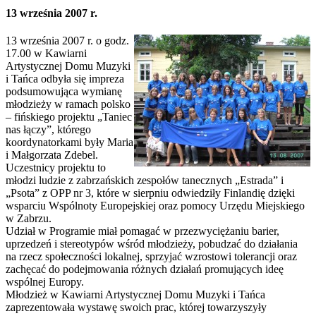
13 września 2007 r.
13 września 2007 r. o godz.
17.00 w Kawiarni
Artystycznej Domu Muzyki
i Tańca odbyła się impreza
podsumowująca wymianę
młodzieży w ramach polsko
– fińskiego projektu „Taniec
nas łączy”, którego
koordynatorkami były Maria
i Małgorzata Zdebel.
Uczestnicy projektu to
młodzi ludzie z zabrzańskich zespołów tanecznych „Estrada” i
„Psota” z OPP nr 3, które w sierpniu odwiedziły Finlandię dzięki
wsparciu Wspólnoty Europejskiej oraz pomocy Urzędu Miejskiego
w Zabrzu.
Udział w Programie miał pomagać w przezwyciężaniu barier,
uprzedzeń i stereotypów wśród młodzieży, pobudzać do działania
na rzecz społeczności lokalnej, sprzyjać wzrostowi tolerancji oraz
zachęcać do podejmowania różnych działań promujących ideę
wspólnej Europy.
Młodzież w Kawiarni Artystycznej Domu Muzyki i Tańca
zaprezentowała wystawę swoich prac, której towarzyszyły