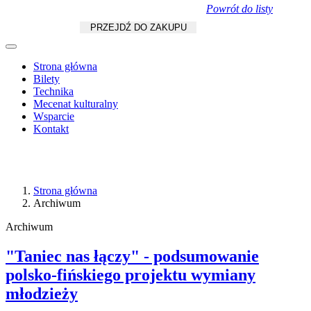
Powrót do listy
Koszyk
zł
/
szt.
PRZEJDŹ DO ZAKUPU
Strona główna
Bilety
Technika
Mecenat kulturalny
Wsparcie
Kontakt
Strona główna
Archiwum
Archiwum
"Taniec nas łączy" - podsumowanie
polsko-fińskiego projektu wymiany
młodzieży