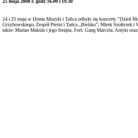
25 maja 2008 r. godz 16.00 i 19.30
24 i 25 maja w Domu Muzyki i Tańca odbyły się koncerty "Dzień Mat
Grzybowskiego, Zespół Pieśni i Tańca „Bielsko”, Mirek Szołtysek i 
także: Marian Makula i jego ferajna, Feet, Gang Marcela, Antyki ora