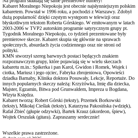
Na program składają się same premierowe numery!
Kabaret Moralnego Niepokoju jest obecnie najsłynniejszym polskim
kabaretem. Powstał w 1996 roku, a pochodzi z Warszawy. Zdobył
dużą popularność dzięki częstym występom w telewizji oraz
błyskotliwym tekstom Roberta Górskiego. W emitowanym w latach
2003-2006 w TVP2 autorskim programie satyrycznym grupy pt.
Tygodnik Moralnego Niepokoju, co tydzień prezentowane były
premierowe skecze. Kabaret skupia się głównie na sprawach
społecznych, absurdach życia codziennego oraz nie stroni od
polityki.
KMN stworzył szereg barwnych postaci będących znakiem
rozpoznawczym grupy, które pojawiają się w wielu skeczach
kabaretu m.in.: Spikerka i pan Karol, Gwidon i Romek, Wujek i
ciotka, Mariusz i jego ojciec, Fabryka zbrojeniowa, Opowieści
dziadka Barnaby, Klinika doktora Posuwały, Lekcje, Reportaże. Do
innych popularnych skeczy należą: Krzyżówka, Imię dla dziecka,
Majster, Egzamin, Bitwa pod Grunwaldem, Impreza u Bogdana,
Wizyta Księdza.
Kabaret tworzą: Robert Górski (teksty), Przemek Borkowski
(teksty), Mikołaj Cieślak (teksty), Katarzyna Pakosińska (wdzięk),
Rafał Zbieć (głupie odzywki), Bartek Krauz (akordeon, śpiew),
Wojtek Orszulak (gitara). Zapraszamy serdecznie!
Wszelkie prawa zastrzeżone.