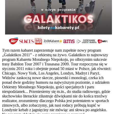
Tym razem kabaret zaprezentuje nam zupełnie nowy program
„Galaktikos 2011” - z orkiestrą na żywo. Galaktikos to najnowszy
program Kabaretu Moralnego Niepokoju, po olbrzymim sukcesie
trasy Babilon Tour 2007 i Trasasasa 2009. Tour rozpoczyna się w
styczniu 2011 roku i obejmie ponad 50 miast w Polsce, jak również:
Chicago, Nowy York, Los Angeles, Londyn, Madryt i Paryż.
Widzów zaskoczą nowe skecze, piosenki i monologi, czeka ich
ponad dwie godziny humoru na najwyższym poziomie, z udziałem
Orkiestry Moralnego Niepokoju, gości specjalnych i paru
niespodzianek... Przeniesiemy się m.in., do studia radiowego, gdzie
słuchowisko literackie zilustruje dźwiękami nie do końca trzeźwy
realizator, zrozumiemy dlaczego Polska jest potentatem w sportach
zimowych, albo zobaczymy, jak nasi rodacy próbują kupić w
Londynie kebab z jagnięciny nie mówiąc ani słowa po angielsku.