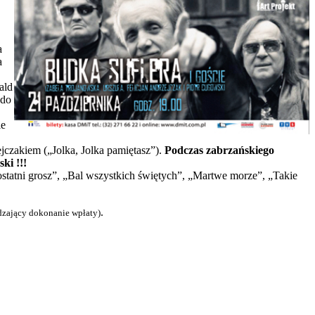
a
a
ald
 do
ie
czakiem („Jolka, Jolka pamiętasz”).
Podczas zabrzańskiego
ki !!!
ostatni grosz”, „Bal wszystkich świętych”, „Martwe morze”, „Takie
.
dzający dokonanie wpłaty)