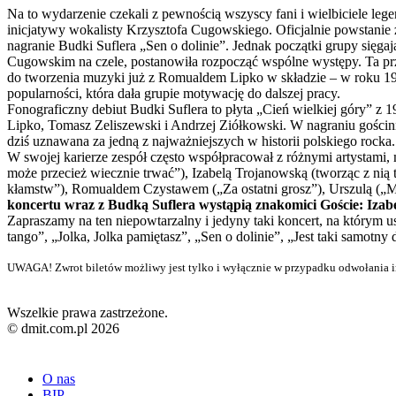
Na to wydarzenie czekali z pewnością wszyscy fani i wielbiciele leg
inicjatywy wokalisty Krzysztofa Cugowskiego. Oficjalnie powstanie z
nagranie Budki Suflera „Sen o dolinie”. Jednak początki grupy sięga
Cugowskim na czele, postanowiła rozpocząć wspólne występy. Ta przy
do tworzenia muzyki już z Romualdem Lipko w składzie – w roku 197
popularności, która dała grupie motywację do dalszej pracy.
Fonograficzny debiut Budki Suflera to płyta „Cień wielkiej góry” z
Lipko, Tomasz Zeliszewski i Andrzej Ziółkowski. W nagraniu gościnn
dziś uznawana za jedną z najważniejszych w historii polskiego rocka.
W swojej karierze zespół często współpracował z różnymi artystami, 
może przecież wiecznie trwać”), Izabelą Trojanowską (tworząc z nią 
kłamstw”), Romualdem Czystawem („Za ostatni grosz”), Urszulą („Ma
koncertu wraz z Budką Suflera wystąpią znakomici Goście: Izabe
Zapraszamy na ten niepowtarzalny i jedyny taki koncert, na którym u
tango”, „Jolka, Jolka pamiętasz”, „Sen o dolinie”, „Jest taki samotn
UWAGA! Zwrot biletów możliwy jest tylko i wyłącznie w przypadku odwołania i
Wszelkie prawa zastrzeżone.
© dmit.com.pl 2026
O nas
BIP