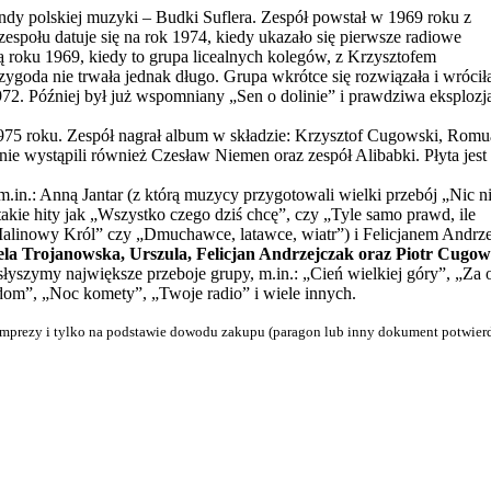
endy polskiej muzyki – Budki Suflera. Zespół powstał w 1969 roku z
espołu datuje się na rok 1974, kiedy ukazało się pierwsze radiowe
ją roku 1969, kiedy to grupa licealnych kolegów, z Krzysztofem
goda nie trwała jednak długo. Grupa wkrótce się rozwiązała i wrócił
2. Później był już wspomniany „Sen o dolinie” i prawdziwa eksplozj
 1975 roku. Zespół nagrał album w składzie: Krzysztof Cugowski, Romu
ie wystąpili również Czesław Niemen oraz zespół Alibabki. Płyta jest
m.in.: Anną Jantar (z którą muzycy przygotowali wielki przebój „Nic n
takie hity jak „Wszystko czego dziś chcę”, czy „Tyle samo prawd, ile
linowy Król” czy „Dmuchawce, latawce, wiatr”) i Felicjanem Andrzej
la Trojanowska, Urszula, Felicjan Andrzejczak oraz Piotr Cugows
słyszymy największe przeboje grupy, m.in.: „Cień wielkiej góry”, „Za 
y dom”, „Noc komety”, „Twoje radio” i wiele innych.
mprezy i tylko na podstawie dowodu zakupu (paragon lub inny dokument potwier