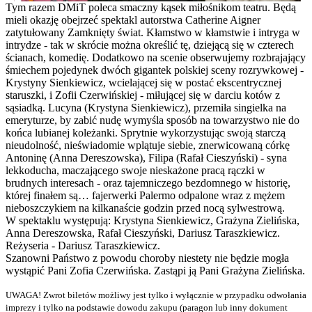
Tym razem DMiT poleca smaczny kąsek miłośnikom teatru. Będą
mieli okazję obejrzeć spektakl autorstwa Catherine Aigner
zatytułowany Zamknięty świat. Kłamstwo w kłamstwie i intryga w
intrydze - tak w skrócie można określić tę, dziejącą się w czterech
ścianach, komedię. Dodatkowo na scenie obserwujemy rozbrajający
śmiechem pojedynek dwóch gigantek polskiej sceny rozrywkowej -
Krystyny Sienkiewicz, wcielającej się w postać ekscentrycznej
staruszki, i Zofii Czerwińskiej - miłującej się w darciu kotów z
sąsiadką. Lucyna (Krystyna Sienkiewicz), przemiła singielka na
emeryturze, by zabić nudę wymyśla sposób na towarzystwo nie do
końca lubianej koleżanki. Sprytnie wykorzystując swoją starczą
nieudolność, nieświadomie wplątuje siebie, znerwicowaną córkę
Antoninę (Anna Dereszowska), Filipa (Rafał Cieszyński) - syna
lekkoducha, maczającego swoje nieskażone pracą rączki w
brudnych interesach - oraz tajemniczego bezdomnego w historię,
której finałem są… fajerwerki Palermo odpalone wraz z mężem
nieboszczykiem na kilkanaście godzin przed nocą sylwestrową.
W spektaklu występują: Krystyna Sienkiewicz, Grażyna Zielińska,
Anna Dereszowska, Rafał Cieszyński, Dariusz Taraszkiewicz.
Reżyseria - Dariusz Taraszkiewicz.
Szanowni Państwo z powodu choroby niestety nie będzie mogła
wystąpić Pani Zofia Czerwińska. Zastąpi ją Pani Grażyna Zielińska.
UWAGA! Zwrot biletów możliwy jest tylko i wyłącznie w przypadku odwołania
imprezy i tylko na podstawie dowodu zakupu (paragon lub inny dokument