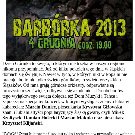
Dzień Górnika to święto, o którym nie trzeba w naszym regionie
nikomu przypominać. Już od kilku pokoleń tego dnia w śląskich
domach się świętuje. Nawet w tych, w których nikt w kopalni nie
pracuje, bo to nie tylko święto górników, to święto wszystkich
Ślązaków. Od rana grają górnicze orkiestry, odprawiane są
uroczyste msze święte, odbywają się akademie... Do obchodów
tego wyjątkowego święta dołącza też Dom Muzyki i Tańca i
zaprasza na specjalny koncert, w którym wystąpią: znany i lubiany
kabareciarz
Marcin Daniec
, piosenkarka
Krystyna Giżowska
,
znani i lubiani artyści popularyzujący śląską gwarę, czyli
Mirek
Szołtysek, Damian Holecki i Marian Makula
oraz piosenkarz
Krzysztof Kiljański
.
UWAGA! Zwrot biletów możliwy jest tylko i wyłącznie w przypadku odwołania