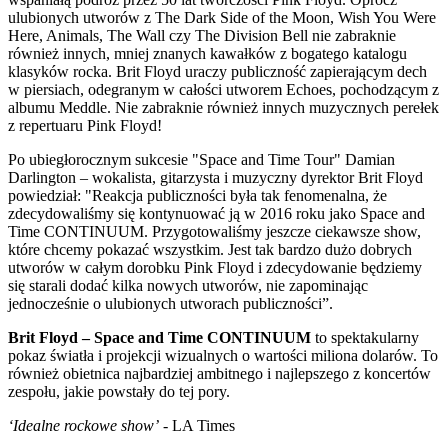
ulubionych utworów z The Dark Side of the Moon, Wish You Were
Here, Animals, The Wall czy The Division Bell nie zabraknie
również innych, mniej znanych kawałków z bogatego katalogu
klasyków rocka. Brit Floyd uraczy publiczność zapierającym dech
w piersiach, odegranym w całości utworem Echoes, pochodzącym z
albumu Meddle. Nie zabraknie również innych muzycznych perełek
z repertuaru Pink Floyd!
Po ubiegłorocznym sukcesie "Space and Time Tour" Damian
Darlington – wokalista, gitarzysta i muzyczny dyrektor Brit Floyd
powiedział: "Reakcja publiczności była tak fenomenalna, że
zdecydowaliśmy się kontynuować ją w 2016 roku jako Space and
Time CONTINUUM. Przygotowaliśmy jeszcze ciekawsze show,
które chcemy pokazać wszystkim. Jest tak bardzo dużo dobrych
utworów w całym dorobku Pink Floyd i zdecydowanie będziemy
się starali dodać kilka nowych utworów, nie zapominając
jednocześnie o ulubionych utworach publiczności”.
Brit Floyd – Space and Time CONTINUUM
to spektakularny
pokaz światła i projekcji wizualnych o wartości miliona dolarów. To
również obietnica najbardziej ambitnego i najlepszego z koncertów
zespołu, jakie powstały do tej pory.
‘Idealne rockowe show’
- LA Times