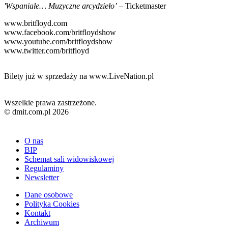
'Wspaniałe… Muzyczne arcydzieło’
– Ticketmaster
www.britfloyd.com
www.facebook.com/britfloydshow
www.youtube.com/britfloydshow
www.twitter.com/britfloyd
Bilety już w sprzedaży na www.LiveNation.pl
Wszelkie prawa zastrzeżone.
© dmit.com.pl 2026
O nas
BIP
Schemat sali widowiskowej
Regulaminy
Newsletter
Dane osobowe
Polityka Cookies
Kontakt
Archiwum