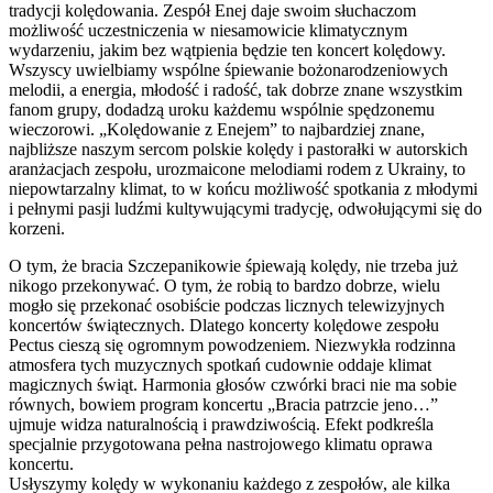
tradycji kolędowania. Zespół Enej daje swoim słuchaczom
możliwość uczestniczenia w niesamowicie klimatycznym
wydarzeniu, jakim bez wątpienia będzie ten koncert kolędowy.
Wszyscy uwielbiamy wspólne śpiewanie bożonarodzeniowych
melodii, a energia, młodość i radość, tak dobrze znane wszystkim
fanom grupy, dodadzą uroku każdemu wspólnie spędzonemu
wieczorowi. „Kolędowanie z Enejem” to najbardziej znane,
najbliższe naszym sercom polskie kolędy i pastorałki w autorskich
aranżacjach zespołu, urozmaicone melodiami rodem z Ukrainy, to
niepowtarzalny klimat, to w końcu możliwość spotkania z młodymi
i pełnymi pasji ludźmi kultywującymi tradycję, odwołującymi się do
korzeni.
O tym, że bracia Szczepanikowie śpiewają kolędy, nie trzeba już
nikogo przekonywać. O tym, że robią to bardzo dobrze, wielu
mogło się przekonać osobiście podczas licznych telewizyjnych
koncertów świątecznych. Dlatego koncerty kolędowe zespołu
Pectus cieszą się ogromnym powodzeniem. Niezwykła rodzinna
atmosfera tych muzycznych spotkań cudownie oddaje klimat
magicznych świąt. Harmonia głosów czwórki braci nie ma sobie
równych, bowiem program koncertu „Bracia patrzcie jeno…”
ujmuje widza naturalnością i prawdziwością. Efekt podkreśla
specjalnie przygotowana pełna nastrojowego klimatu oprawa
koncertu.
Usłyszymy kolędy w wykonaniu każdego z zespołów, ale kilka