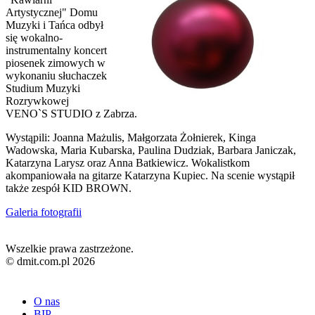
Artystycznej" Domu
Muzyki i Tańca odbył
się wokalno-
instrumentalny koncert
piosenek zimowych w
wykonaniu słuchaczek
Studium Muzyki
Rozrywkowej
VENO`S STUDIO z Zabrza.
Wystąpili: Joanna Mażulis, Małgorzata Żołnierek, Kinga
Wadowska, Maria Kubarska, Paulina Dudziak, Barbara Janiczak,
Katarzyna Larysz oraz Anna Batkiewicz. Wokalistkom
akompaniowała na gitarze Katarzyna Kupiec. Na scenie wystąpił
także zespół KID BROWN.
Galeria fotografii
Wszelkie prawa zastrzeżone.
© dmit.com.pl 2026
O nas
BIP