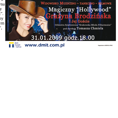
yna
ły
”.
ny
tym
”,