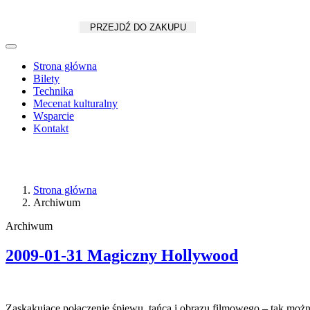
Koszyk
zł
/
szt.
PRZEJDŹ DO ZAKUPU
Strona główna
Bilety
Technika
Mecenat kulturalny
Wsparcie
Kontakt
Strona główna
Archiwum
Archiwum
2009-01-31 Magiczny Hollywood
Zaskakujące połączenie śpiewu, tańca i obrazu filmowego – tak moż