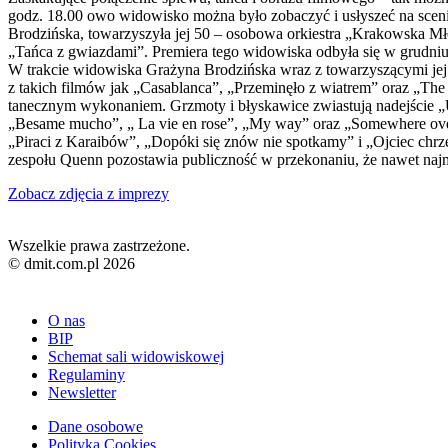
godz. 18.00 owo widowisko można było zobaczyć i usłyszeć na sce
Brodzińska, towarzyszyła jej 50 – osobowa orkiestra „Krakowska Mł
„Tańca z gwiazdami”. Premiera tego widowiska odbyła się w grudni
W trakcie widowiska Grażyna Brodzińska wraz z towarzyszącymi jej
z takich filmów jak „Casablanca”, „Przeminęło z wiatrem” oraz „T
tanecznym wykonaniem. Grzmoty i błyskawice zwiastują nadejście „
„Besame mucho”, „ La vie en rose”, „My way” oraz „Somewhere ove
„Piraci z Karaibów”, „Dopóki się znów nie spotkamy” i „Ojciec ch
zespołu Quenn pozostawia publiczność w przekonaniu, że nawet najmn
Zobacz zdjęcia z imprezy
Wszelkie prawa zastrzeżone.
© dmit.com.pl 2026
O nas
BIP
Schemat sali widowiskowej
Regulaminy
Newsletter
Dane osobowe
Polityka Cookies