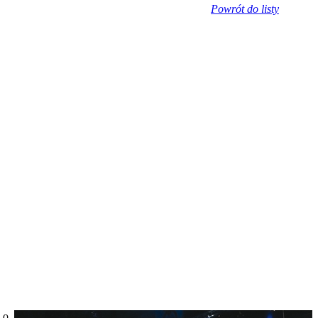
Powrót do listy
 o