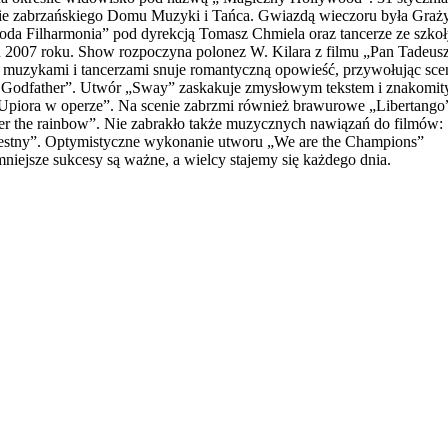
nie zabrzańskiego Domu Muzyki i Tańca. Gwiazdą wieczoru była Graż
oda Filharmonia” pod dyrekcją Tomasz Chmiela oraz tancerze ze szko
u 2007 roku. Show rozpoczyna polonez W. Kilara z filmu „Pan Tadeusz
 muzykami i tancerzami snuje romantyczną opowieść, przywołując sce
he Godfather”. Utwór „Sway” zaskakuje zmysłowym tekstem i znakomi
Upiora w operze”. Na scenie zabrzmi również brawurowe „Libertango
r the rainbow”. Nie zabrakło także muzycznych nawiązań do filmów:
rzestny”. Optymistyczne wykonanie utworu „We are the Champions”
iejsze sukcesy są ważne, a wielcy stajemy się każdego dnia.