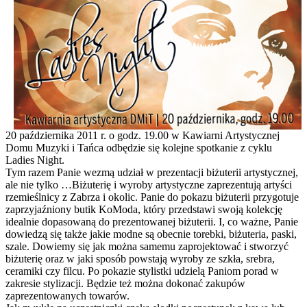
20 października 2011 r. o godz. 19.00 w Kawiarni Artystycznej
Domu Muzyki i Tańca odbędzie się kolejne spotkanie z cyklu
Ladies Night.
Tym razem Panie wezmą udział w prezentacji biżuterii artystycznej,
ale nie tylko …Biżuterię i wyroby artystyczne zaprezentują artyści
rzemieślnicy z Zabrza i okolic. Panie do pokazu biżuterii przygotuje
zaprzyjaźniony butik KoModa, który przedstawi swoją kolekcję
idealnie dopasowaną do prezentowanej biżuterii. I, co ważne, Panie
dowiedzą się także jakie modne są obecnie torebki, biżuteria, paski,
szale. Dowiemy się jak można samemu zaprojektować i stworzyć
biżuterię oraz w jaki sposób powstają wyroby ze szkła, srebra,
ceramiki czy filcu. Po pokazie stylistki udzielą Paniom porad w
zakresie stylizacji. Będzie też można dokonać zakupów
zaprezentowanych towarów.