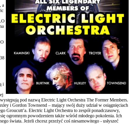
, a
ic
ELO
na
LO
538
 i
ej
ci występują pod nazwą Electric Light Orchestra The Former Members.
uxley i Gordon Townsend – mający swój duży udział w osiągnięciach
go Groucutt’a. Electric Light Orchestra to zespół ponadczasowy,
yć się ogromnym powodzeniem także wśród młodego pokolenia. Ich
nego świata. Jeżeli chcesz przeżyć coś niesamowitego - usłyszeć