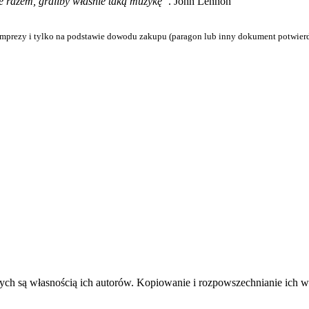
ze razem, graliby właśnie taką muzykę”
. John Lennon
mprezy i tylko na podstawie dowodu zakupu (paragon lub inny dokument potwier
ych są własnością ich autorów. Kopiowanie i rozpowszechnianie ich w j