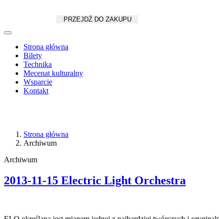
Koszyk
zł
/
szt.
PRZEJDŹ DO ZAKUPU
Strona główna
Bilety
Technika
Mecenat kulturalny
Wsparcie
Kontakt
Strona główna
Archiwum
Archiwum
2013-11-15 Electric Light Orchestra
ELO określana jest mianem jednej z najbardziej twórczych i oryginalnyc