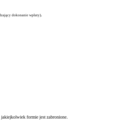
.
dzający dokonanie wpłaty)
akiejkolwiek formie jest zabronione.