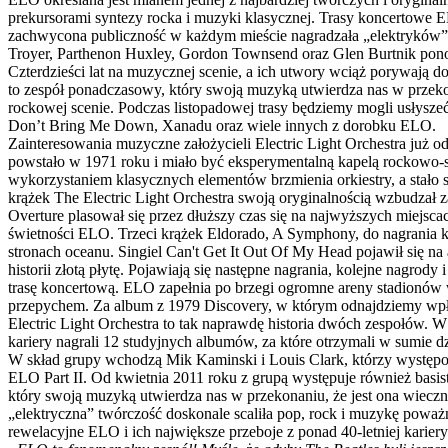
prekursorami syntezy rocka i muzyki klasycznej. Trasy koncertowe 
zachwycona publiczność w każdym mieście nagradzała „elektryków” o
Troyer, Parthenon Huxley, Gordon Townsend oraz Glen Burtnik ponow
Czterdzieści lat na muzycznej scenie, a ich utwory wciąż porywaj
to zespół ponadczasowy, który swoją muzyką utwierdza nas w przekon
rockowej scenie. Podczas listopadowej trasy będziemy mogli usłysze
Don’t Bring Me Down, Xanadu oraz wiele innych z dorobku ELO.
Zainteresowania muzyczne założycieli Electric Light Orchestra już 
powstało w 1971 roku i miało być eksperymentalną kapelą rockowo-
wykorzystaniem klasycznych elementów brzmienia orkiestry, a stało
krążek The Electric Light Orchestra swoją oryginalnością wzbudzał
Overture plasował się przez dłuższy czas się na najwyższych miejscach
świetności ELO. Trzeci krążek Eldorado, A Symphony, do nagrania któ
stronach oceanu. Singiel Can't Get It Out Of My Head pojawił się na
historii złotą płytę. Pojawiają się następne nagrania, kolejne nagrod
trasę koncertową. ELO zapełnia po brzegi ogromne areny stadionów
przepychem. Za album z 1979 Discovery, w którym odnajdziemy wpł
Electric Light Orchestra to tak naprawdę historia dwóch zespołów. W 
kariery nagrali 12 studyjnych albumów, za które otrzymali w sumie 
W skład grupy wchodzą Mik Kaminski i Louis Clark, którzy występo
ELO Part II. Od kwietnia 2011 roku z grupą występuje również basist
który swoją muzyką utwierdza nas w przekonaniu, że jest ona wiec
„elektryczna” twórczość doskonale scaliła pop, rock i muzykę poważną
rewelacyjne ELO i ich największe przeboje z ponad 40-letniej karier