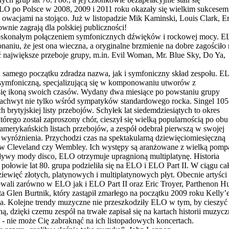
ELO po Polsce w 2008, 2009 i 2011 roku okazały się wielkim sukcesem
wacjami na stojąco. Już w listopadzie Mik Kaminski, Louis Clark, Er
nie zagrają dla polskiej publiczności!
ą doskonałym połączeniem symfonicznych dźwięków i rockowej mocy. 
aniu, że jest ona wieczna, a oryginalne brzmienie na dobre zagościło 
ć największe przeboje grupy, m.in. Evil Woman, Mr. Blue Sky, Do Ya,
od samego początku zdradza nazwa, jak i symfoniczny skład zespołu. E
symfoniczną, specjalizującą się w komponowaniu utworów z
 się ikoną swoich czasów. Wydany dwa miesiące po powstaniu grupy
 zachwyt nie tylko wśród sympatyków standardowego rocka. Singel 10
 brytyjskiej listy przebojów. Schyłek lat siedemdziesiątych to okres
rego został zaproszony chór, cieszył się wielką popularnością po obu
 amerykańskich listach przebojów, a zespół odebrał pierwszą w swojej
y i wyróżnienia. Przychodzi czas na spektakularną dziewięciomiesięczną
 w Cleveland czy Wembley. Ich występy są aranżowane z wielką pompą
ywy mody disco, ELO otrzymuje upragnioną multiplatynę. Historia
połowie lat 80. grupa podzieliła się na ELO i ELO Part II. W ciągu cał
dziewięć złotych, platynowych i multiplatynowych płyt. Obecnie artyś
wali zarówno w ELO jak i ELO Part II oraz Eric Troyer, Parthenon H
a Glen Burtnik, który zastąpił zmarłego na początku 2009 roku Kelly’e
zna. Kolejne trendy muzyczne nie przeszkodziły ELO w tym, by ciesz
, dzięki czemu zespół na trwałe zapisał się na kartach historii muzycz
y - nie może Cię zabraknąć na ich listopadowych koncertach.