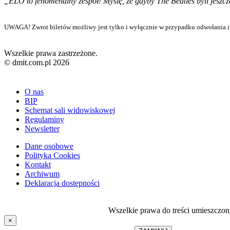
„ELO to fenomenalny zespół! Myślę, że gdyby The Beatles byli jeszc
UWAGA! Zwrot biletów możliwy jest tylko i wyłącznie w przypadku odwołania i
Wszelkie prawa zastrzeżone.
© dmit.com.pl 2026
O nas
BIP
Schemat sali widowiskowej
Regulaminy
Newsletter
Dane osobowe
Polityka Cookies
Kontakt
Archiwum
Deklaracja dostępności
Wszelkie prawa do treści umieszczon
×