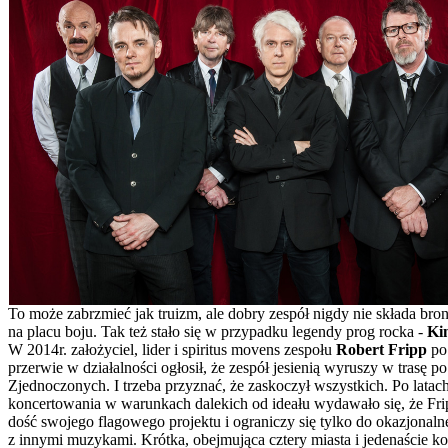
To może zabrzmieć jak truizm, ale dobry zespół nigdy nie składa broni
na placu boju. Tak też stało się w przypadku legendy prog rocka -
Ki
W 2014r. założyciel, lider i spiritus movens zespołu
Robert Fripp
po 
przerwie w działalności ogłosił, że zespół jesienią wyruszy w trasę p
Zjednoczonych. I trzeba przyznać, że zaskoczył wszystkich. Po latac
koncertowania w warunkach dalekich od ideału wydawało się, że Fri
dość swojego flagowego projektu i ograniczy się tylko do okazjonaln
z innymi muzykami. Krótka, obejmująca cztery miasta i jedenaście ko