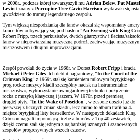
w 2008r., podczas której towarzyszyli mu
Adrian Belew, Pat Mastel
Levin
i znany z
Porcupine Tree Gavin Harrison
wydawała się osta
gwoździem do trumny legendarnego zespołu.
Tym większą niespodzianką dla fanów okazał się wspomniany amery
koncertów odbywający się pod hasłem "
An Evening with King Cr
Robert Fripp, trzech perkusistów, dwóch gitarzystów i flecista/saksofo
fanów w niepowtarzalną muzyczną podróż, zachwycając muzyczny
mistrzostwem i długimi improwizacjami.
Zespół powołali do życia w 1968r. w Dorset
Robert Fripp
i bracia
Michael i Peter Giles
. Ich debiut nagraniowy, "
In the Court of the
Crimson King
" z 1969r. stał się kamieniem milowym brytyjskiego
prog rocka: muzycy kładli szczególny nacisk na instrumentalne
mistrzostwo, wykorzystanie awangardowej techniki i połączenie
rocka z muzyką klasyczną i jazzem. W 1970r. przed premierą
drugiej płyty, "
In the Wake of Poseidon
", w zespole doszło już do
pierwszej z licznych zmian składu, lecz mimo to album trafił na 4.
miejsce brytyjskiej listy bestsellerów. W następnych dekadach King
Crimson nagrali imponującą liczbę albumów z Top 40 zestawień,
dzięki czemu stali się jednym z najbardziej uznanych i szanowanych
zespołów progresywnych wszech czasów.