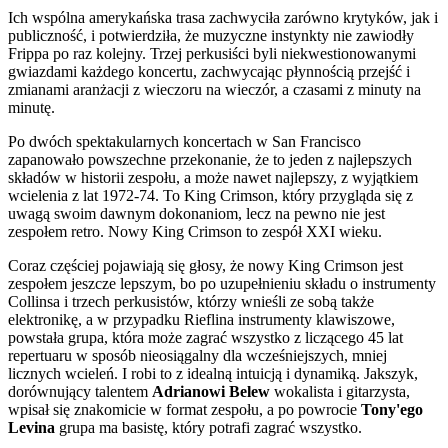
Ich wspólna amerykańska trasa zachwyciła zarówno krytyków, jak i
publiczność, i potwierdziła, że muzyczne instynkty nie zawiodły
Frippa po raz kolejny. Trzej perkusiści byli niekwestionowanymi
gwiazdami każdego koncertu, zachwycając płynnością przejść i
zmianami aranżacji z wieczoru na wieczór, a czasami z minuty na
minutę.
Po dwóch spektakularnych koncertach w San Francisco
zapanowało powszechne przekonanie, że to jeden z najlepszych
składów w historii zespołu, a może nawet najlepszy, z wyjątkiem
wcielenia z lat 1972-74. To King Crimson, który przygląda się z
uwagą swoim dawnym dokonaniom, lecz na pewno nie jest
zespołem retro. Nowy King Crimson to zespół XXI wieku.
Coraz częściej pojawiają się głosy, że nowy King Crimson jest
zespołem jeszcze lepszym, bo po uzupełnieniu składu o instrumenty
Collinsa i trzech perkusistów, którzy wnieśli ze sobą także
elektronikę, a w przypadku Rieflina instrumenty klawiszowe,
powstała grupa, która może zagrać wszystko z liczącego 45 lat
repertuaru w sposób nieosiągalny dla wcześniejszych, mniej
licznych wcieleń. I robi to z idealną intuicją i dynamiką. Jakszyk,
dorównujący talentem
Adrianowi Belew
wokalista i gitarzysta,
wpisał się znakomicie w format zespołu, a po powrocie
Tony'ego
Levina
grupa ma basistę, który potrafi zagrać wszystko.