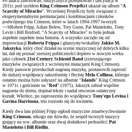
Po latach zawirowań, muzycznych przetasowań i fascynacji w
2011r. pod szyldem
King Crimson ProjeKct
ukazał się album "
A
Scarcity of Miracles
". Wcześniej ProjeKcty były związane z
eksperymentalnymi permutacjami i kombinacjami członków
podwójnego tria Crimson, które w latach 1994-1997 tworzyli
<>bRobert Fripp, Adian Belew, Trey Gunn, Pat Mastelotto, Tony
Levin i Bill Bruford. "A Scarcity of Miracles" to była jednak
zupełnie zupełnie inna historia. A wszystko zaczęło się od
improwizacji
Roberta Frippa
i gitarzysty/wokalisty
Jakko M.
Jakszyka
, który choć działał na scenie muzycznej od dobrych kilku
lat, dał się poznać szerszej publiczności dopiero w nowym wieku
jako członek
21st Century Schizoid Band
(zrzeszającego
muzyków związanych z wczesnymi mutacjami King Crimson).
Kiedy panowie przesłuchali nagraną muzykę, postanowili zaprosić
do dalszej współpracy saksofonistę i flecistę
Mela Collinsa
, którego
ostatnio można było usłyszeć na albumie "
Islands
" King Crimson
w 1971r. i gościnnie na "
Red
" (1975). Jakszyk zabrał wspólne
nagrania do domu, dopisał teksty i nadał utworom ostateczny
kształt. Wkrótce, po zaproszeniu do współpracy
Tony'ego Levina i
Gavina Harrisona
, trio rozrosło się do kwintetu.
Kiedy dwa lata później Fripp ogłosił muzyczne zmartwychwstanie
King Crimson
, nikogo nie dziwiło, że zespół tworzyli muzycy
grający na ww. albumie oraz dwaj dodatkowi perkusiści:
Pat
Mastelotto i Bill Rieflin
.