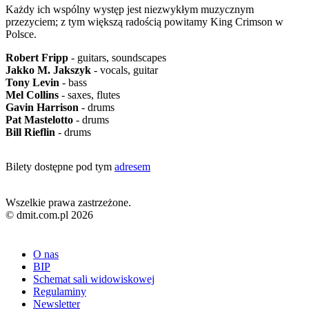
Każdy ich wspólny występ jest niezwykłym muzycznym
przezyciem; z tym większą radością powitamy King Crimson w
Polsce.
Robert Fripp
- guitars, soundscapes
Jakko M. Jakszyk
- vocals, guitar
Tony Levin
- bass
Mel Collins
- saxes, flutes
Gavin Harrison
- drums
Pat Mastelotto
- drums
Bill Rieflin
- drums
Bilety dostępne pod tym
adresem
Wszelkie prawa zastrzeżone.
© dmit.com.pl 2026
O nas
BIP
Schemat sali widowiskowej
Regulaminy
Newsletter