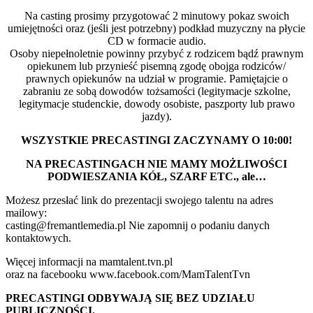
Na casting prosimy przygotować 2 minutowy pokaz swoich
umiejętności oraz (jeśli jest potrzebny) podkład muzyczny na płycie
CD w formacie audio.
Osoby niepełnoletnie powinny przybyć z rodzicem bądź prawnym
opiekunem lub przynieść pisemną zgodę obojga rodziców/
prawnych opiekunów na udział w programie. Pamiętajcie o
zabraniu ze sobą dowodów tożsamości (legitymacje szkolne,
legitymacje studenckie, dowody osobiste, paszporty lub prawo
jazdy).
WSZYSTKIE PRECASTINGI ZACZYNAMY O 10:00!
NA PRECASTINGACH NIE MAMY MOŻLIWOŚCI
PODWIESZANIA KÓŁ, SZARF ETC., ale…
Możesz przesłać link do prezentacji swojego talentu na adres
mailowy:
casting@fremantlemedia.pl Nie zapomnij o podaniu danych
kontaktowych.
Więcej informacji na mamtalent.tvn.pl
oraz na facebooku www.facebook.com/MamTalentTvn
PRECASTINGI ODBYWAJĄ SIĘ BEZ UDZIAŁU
PUBLICZNOŚCI.